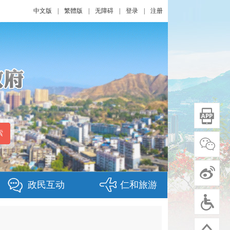
中文版
|
繁體版
|
无障碍
|
登录
|
注册
政民互动
仁和旅游