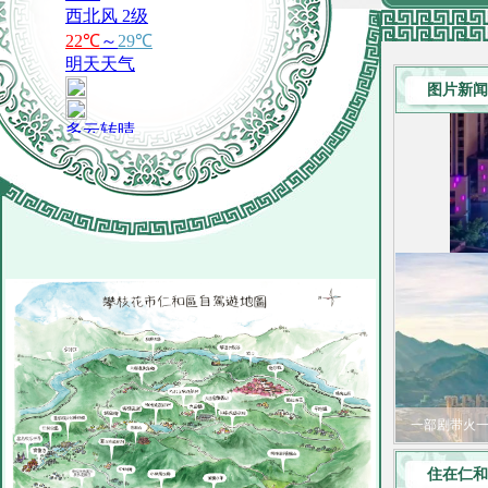
元宵夜，抬
春天第一场
以万千“红
图片新闻
“舞”力全
把仁和乡镇
一部剧带火一座
康养旅居，这里
住在仁和