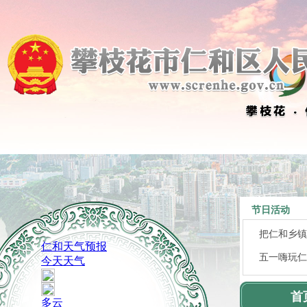
以万千“红
“舞”力全
节日活动
把仁和乡镇
五一嗨玩仁
急急急！福
欢歌不息、
首