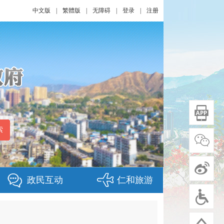
中文版
|
繁體版
|
无障碍
|
登录
|
注册
政民互动
仁和旅游