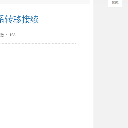
系转移接续
次数：
168
。