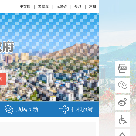
中文版
|
繁體版
|
无障碍
|
登录
|
注册
政民互动
仁和旅游