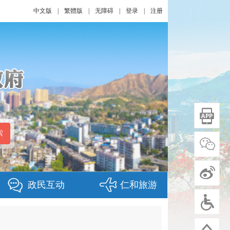
中文版
|
繁體版
|
无障碍
|
登录
|
注册
政民互动
仁和旅游