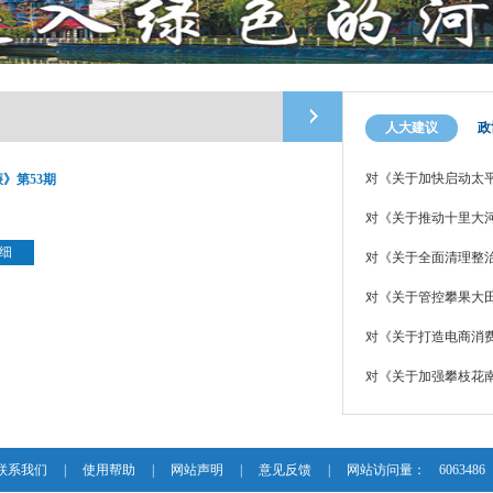
人大建议
政
对《关于加快启动太
》第53期
：
对《关于推动十里大河
：
细
对《关于全面清理整治
对《关于管控攀果大田
对《关于打造电商消费
对《关于加强攀枝花
联系我们
|
使用帮助
|
网站声明
|
意见反馈
|
网站访问量：
6063486