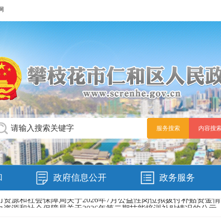
网
资源和社会保障局关于2026年第二期技能培训补贴情况的公示
疗保障事务中心关于拟纳入攀枝花市长期护理保险定点护理服务
动人事争议仲裁委员会公告
报工程系列初级专业技术职务任职资格的通知
行政许可信息公示（8.3-8.5)
筑垃圾产生、运输核准信息的公示
和
政府信息公开
政务服务
026年7月执法任务检查结果和2026年8月执法任务抽取情况
资源和社会保障局关于2026年7月公益性岗位拟拨付补贴资金
资源和社会保障局关于2026年第二期技能培训补贴情况的公示
疗保障事务中心关于拟纳入攀枝花市长期护理保险定点护理服务
动人事争议仲裁委员会公告