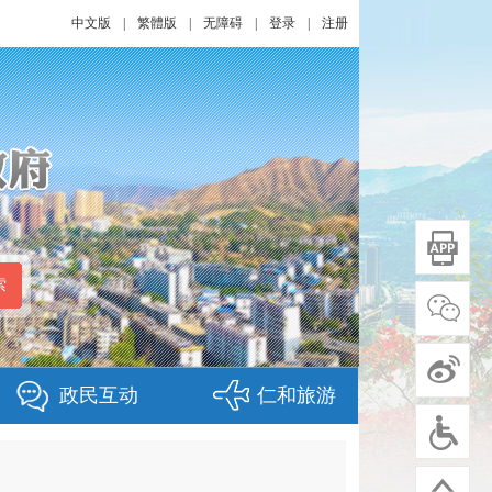
中文版
|
繁體版
|
无障碍
|
登录
|
注册
政民互动
仁和旅游