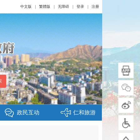
中文版
|
繁體版
|
无障碍
|
登录
|
注册
政民互动
仁和旅游