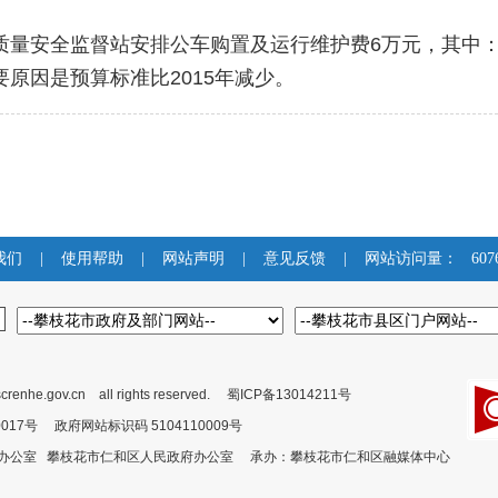
程质量安全监督站安排公车购置及运行维护费6万元，其中
要原因是预算标准比2015年减少。
我们
|
使用帮助
|
网站声明
|
意见反馈
|
网站访问量：
607
crenhe.gov.cn all rights reserved.
蜀ICP备13014211号
00017号 政府网站标识码 5104110009号
委办公室 攀枝花市仁和区人民政府办公室 承办：攀枝花市仁和区融媒体中心