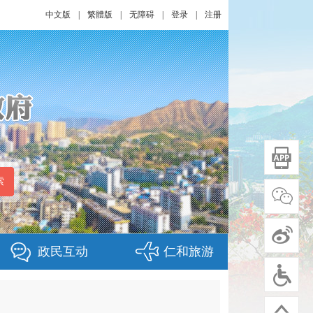
中文版
|
繁體版
|
无障碍
|
登录
|
注册
政民互动
仁和旅游