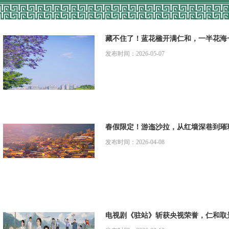
欢歌不息、热度不减，迤沙拉姊妹节带
2026-04-08
元宵夜，抬头看红月亮
2026-03-13
春天第一场约会，安排！乌拉桃花节等
2026-02-28
藏不住了！蓝花楹开满仁和，一半花海
以万千“红”点亮仁和年味
发布时间：2026-05-07
2026-02-02
“舞”力全开！“仁和大舞台”舞蹈组
2026-07-27
把仁和乡镇的故事唱成歌！“仁和大舞
2026-07-17
春假限定！游迤沙拉，从红墙深巷到璀
发布时间：2026-04-08
电视剧《驻站》斩获央视荣誉，仁和取