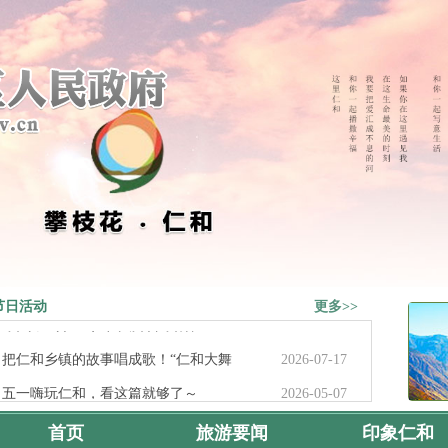
以万千“红”点亮仁和年味
2026-02-02
节日活动
更多>>
“舞”力全开！“仁和大舞台”舞蹈组
2026-07-27
把仁和乡镇的故事唱成歌！“仁和大舞
2026-07-17
五一嗨玩仁和，看这篇就够了～
2026-05-07
急急急！福田蓝莓采摘节要来了，全家
2026-04-30
首页
旅游要闻
印象仁和