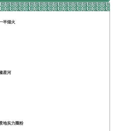
一半烟火
璨星河
景地实力圈粉