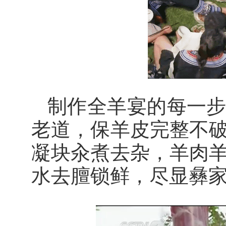
制作全羊宴的每一
老道，保羊皮完整不
凝块汆煮去杂，羊肉
水去膻锁鲜，尽显彝