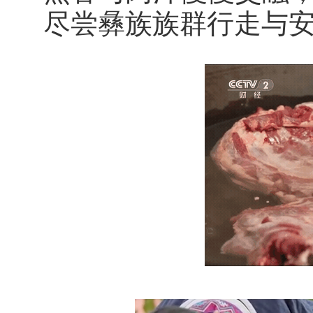
尽尝彝族族群行走与