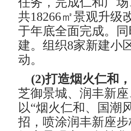
任务，完成仁和广场
共
18266
㎡
景观升级
于年底全面完成。
同
建。组织
8
家新建小
动。
(2)
打造烟火仁和
芝御景城、润丰新座
以
“烟火仁和、国潮
招，喷涂润丰新座步