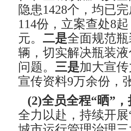
隐患
1428
个，均已完
114
份，立案查处
8
起
元。
二是
全面规范瓶
辆
，切实解决瓶装液
问题。
三是
加大宣传
宣传资料
9
万余份，
(2)
全员全程
“晒”
全力以赴，持续开展
城市运行管理治理三