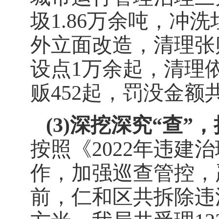
圾
1.86
万余吨，冲洗
外立面改造，
清理张
设点
1
万余起，
清理
贩
452
起，罚没金额
(3)
深挖深究
“查”
按照《
2022
年违建治
作，加强巡查管控，
前，仁和区共拆除违