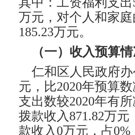
其中：工资福利支出
万元，对个人和家庭
185.23
万元。
（一）收入预算情
仁和区人民政府办
元
，
比
2020
年预算数
支出数较
2020
年有所
拨款收入
871.82
万元
款收入
0
万元
，占
0
%