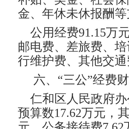
金、年休未休报酬等
公
用经费
91.15
万
邮电
费、
差旅
费
、培
行维护费、其他交通
六、
“
三公
”
经费财
仁和区人民政府办
预算数
17.62
万元，
元，公务接待费
7.62