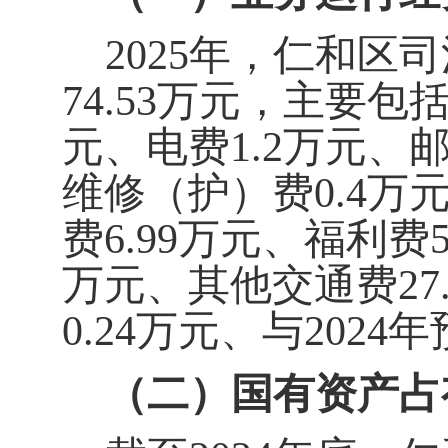
2025
年，
仁和区司
74.53
万元，主要包
元、电费
1.2
万元、
维修（护）费
0.4
万
费
6.99
万元、福利费
5
万元、其他交通费
27
0.24
万元、
与
2024
年
（二）国有资产占