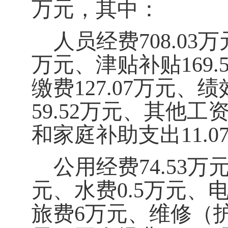
万元，其中：
人员经费
708.03
万
万元、津贴补贴
169.
缴费
127.07
万元、绩
59.52
万元、其他工
和家庭补助支出
11.0
公用经费
74.53
万
元、水费
0.5
万元、
旅费
6
万元、维修（