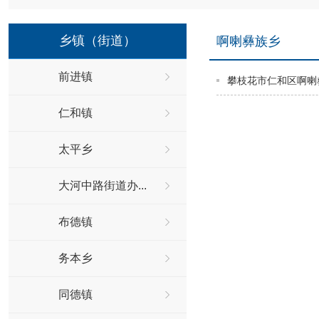
乡镇（街道）
啊喇彝族乡
前进镇
攀枝花市仁和区啊喇
仁和镇
太平乡
大河中路街道办...
布德镇
务本乡
同德镇