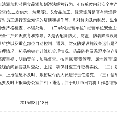
非法添加和滥用食品添加剂违法经营行为。4.各单位内部安全生
查(如二次供水、垃圾等)。5.食品加工、经营场所是否有禁烟
否对员工进行安全知识的培训和操作等。6.对鲜肉及肉制品、生
要严格检查，不留死角。 (二)药化经营单位1.经营单位安全
安全生产知识教育和指导。2.是否配备防火、防盗、防暑降温设
常维护以及重点部位自动控制、通风、防火防爆设施设备运行是否
管理情况、药品购销存计算机管理情况、药品陈列及温湿度储存
高度重视，明确责任，加强督查。按照属“职责管理、属地管理”
发现的问题要及时查处、上报，确保排查工作取得实效。（二）
作、上报信息不及时、敷衍应付的人员进行责任追究。（三）信
况要及时上报局办公室并相互通达，并于8月25日前将工作总结
局 2015年8月18日