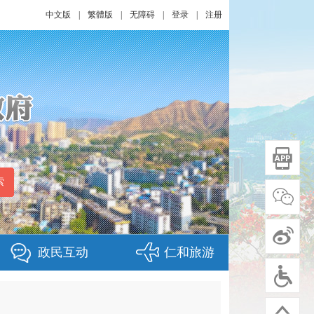
中文版
|
繁體版
|
无障碍
|
登录
|
注册
政民互动
仁和旅游