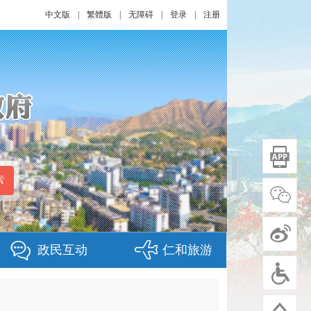
中文版
|
繁體版
|
无障碍
|
登录
|
注册
政民互动
仁和旅游