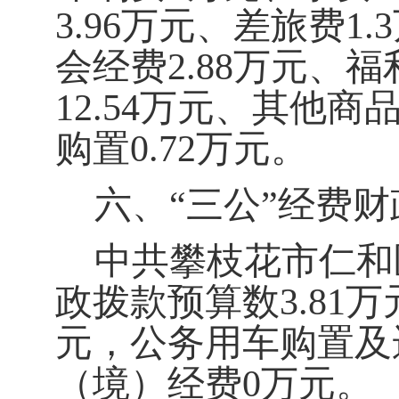
3
.96
万元、差旅费
1.
3
会经费
2
.88
万元、福
1
2.54
万元、其他商
购置
0.72
万元
。
六、
“
三公
”
经费财
中共攀枝花市仁和
政拨款预算数
3.8
1
万
元，公务用车购置及
（境）经费
0
万元。