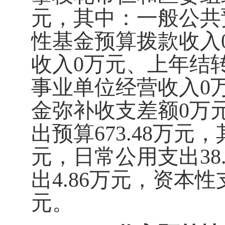
元，其中：一般公共
性基金预算拨款收入
收入
0
万元、上年结
事业单位经营收入
0
金弥补收支差额
0
万
出预算
6
73.48
万元，
元，日常公用支出
3
8
出
4
.86
万元，
资本性
元。