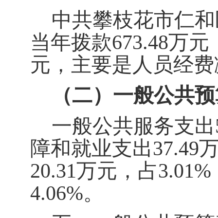
中共攀枝花市仁和
当年拨款
6
73.48
万元，
元，主要是
人
员
经费
（二）一般公共预
一般公共服务支出
障和就业支出
3
7.49
2
0.31
万元，占
3
.01
%
4
.06
%
。