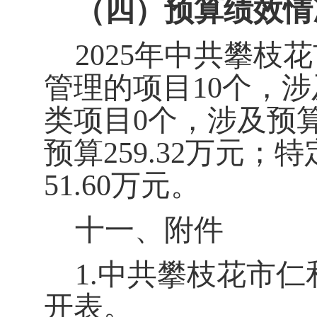
（四）预算绩效情
2025
年
中共攀枝花
管理的项目
10
个，涉
类项目0
个，涉及预
预算
2
59.32
万元；特
5
1.60
万元。
十一、附件
1.
中共攀枝花市仁
开表。