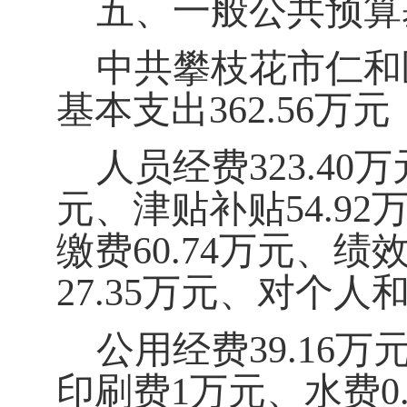
五、一般公共预算
中共攀枝花市仁和
基本支出
3
62.56
万元
人员经费
3
23.40
万
元、津贴补贴
5
4.92
缴费
6
0.74
万元、绩
2
7.35
万元
、
对个人
公用经费
3
9.16
万
印刷费
1
万元、
水费
0