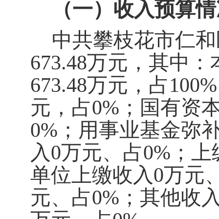
（一）收入预算情
中共攀枝花市仁和
6
73.48
万
元，其中：
6
73.48
万元，占100%
元，占
0%
；国有资
0%
；用事业基金弥
入
0
万元、占
0%
；上
单位上缴收入
0
万元
元、占
0%
；其他收