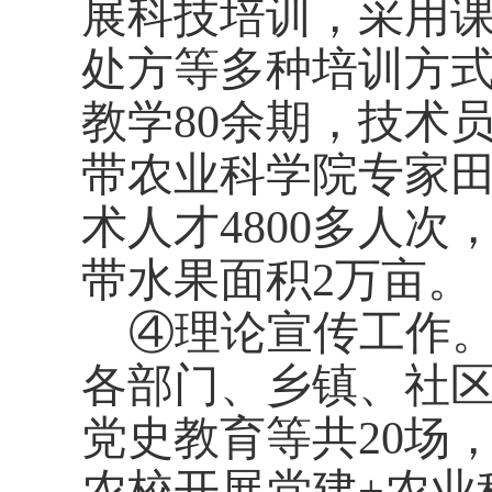
展科技培训，
采用
处方等多种培训方
教学
80
余期，技术
带农业科学院专家
术人才
4800
多人次
带水果面积
2
万亩。
④理论宣传工作
各部门、乡镇、社
党史教育等共
20
场
农校开展党建
+
农业