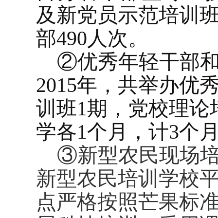
及新党员示范培训
部
490
人次。
②优秀年轻干部
2015
年，共举办优
训班
1
期，党校理论
学各
1
个月，计
3
个
③新型农民现场
新型农民培训学校
点严格按照芒果标