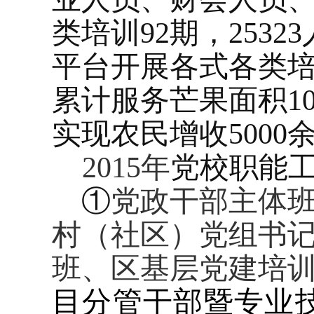
类培训
92
期，
25323
平台开展各式各类
累计服务芒果面积
10
实现农民增收
5000
2015
年
党校职能
①
党政干部主体
村（社区）党组书
班、区基层党建培
目分管干部暨专业