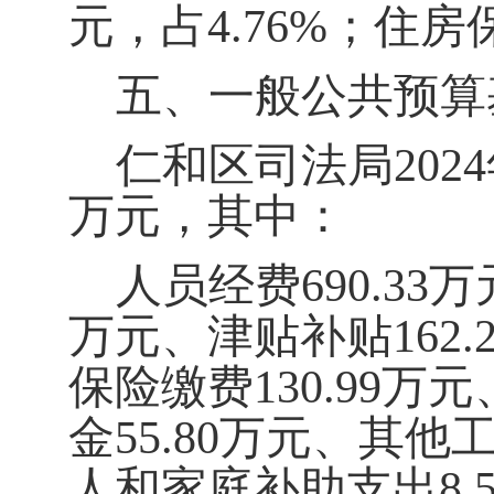
元
，
占
4.76
%
；
住房
五、一般公共预算
仁和区司法局
202
4
万元，其中：
人员经费
690.33
万
万元
、津贴补贴
162.
保险缴费
130.99
万元
金
55.80
万元、其他
人和家庭补助支出
8.