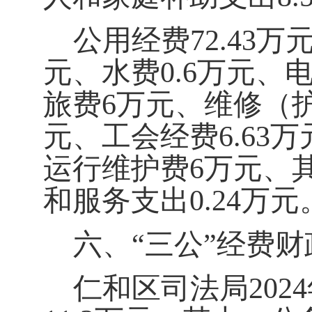
公用经费
72.43
万
元
、
水费
0.
6
万元、
旅费
6
万元、
维修（
元、工会经费
6.63
万
运行维护费
6
万元、
和服务支出
0.24万元
六、
“三公”经费
仁和区司法局
20