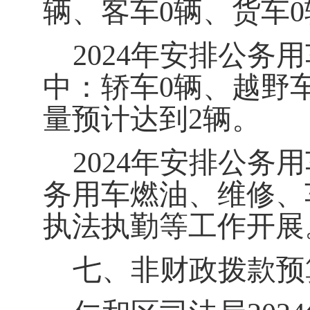
辆、客车
0
辆、货车
0
202
4
年安排公务用
中：轿车
0
辆、越野
量预计达到
2
辆。
202
4
年安排公务用
务用车燃油
、
维修、
执法执勤
等工作开展
七、非财政拨款预