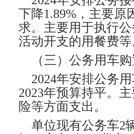
202
4
年安排公务接
下降
1.89
%，主要原
求
。
主要用于执行公
活动开支的用餐费等
（三）公务用车购
202
4
年安排公务用
202
3
年预算持平
。
主
险等方面支出。
单位现有公务车
2