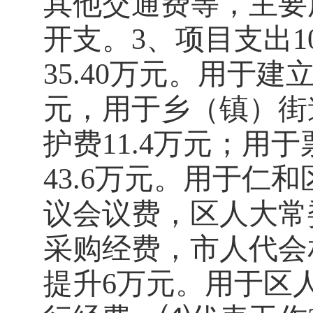
其他交通费等，主要
开支。
3、项目支出
1
35.40
万元。用于
建
元
，用于乡（镇）街
护费11.4
万元
；用于
43.6
万元。
用于
仁和
议
会议费，
区人大常
采购经费
，
市人代会
提升
6
万元。
用于区