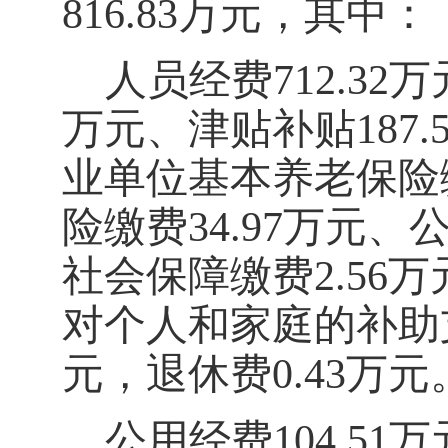
816.83
万元，其中：
人员经费
712.32
万
万元、津贴补贴
187.
业单位基本养老保险
险
缴费
34.97
万元、
社会保
障
缴费
2.56
万
对
个人和家庭
的
补助
元，退休费
0.43
万元
公用经费
104.51
万