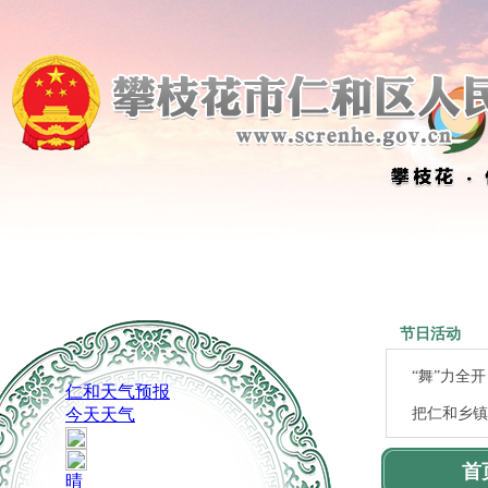
以万千“红
节日活动
“舞”力全
把仁和乡镇
五一嗨玩仁
首
急急急！福