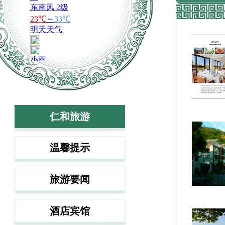
欢歌不息、
元宵夜，抬
春天第一场
以万千“红
“舞”力全
把仁和乡镇
仁和旅游
温馨提示
旅游要闻
酒店宾馆