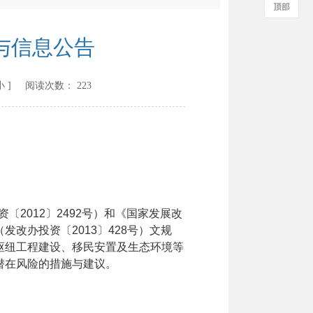
与信息公告
小
] 阅读次数：
223
资〔
2012
〕
2492
号）和《国家发展改
（发改办投资〔
2013
〕
428
号）文规
枢纽工程建设、移民安置及生态环境等
潜在风险的措施与建议。