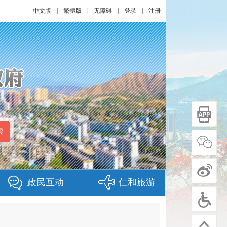
中文版
|
繁體版
|
无障碍
|
登录
|
注册
政民互动
仁和旅游