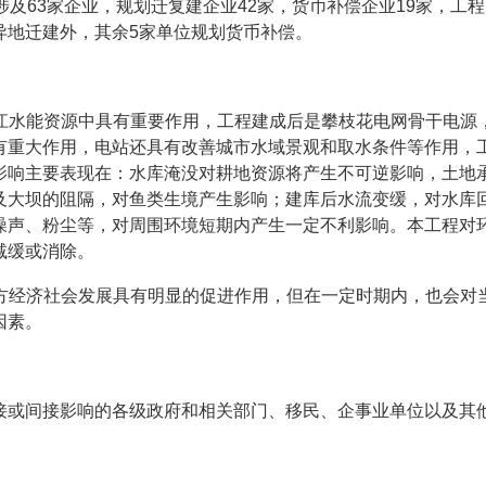
涉及
63
家企业，规划迁复建企业
42
家，货币补偿企业
19
家，工程
异地迁建外，其余
5
家单位规划货币补偿。
江水能资源中具有重要作用，工程建成后是攀枝花电网骨干电源
有重大作用，电站还具有改善城市水域景观和取水条件等作用，
影响主要表现在：水库淹没对耕地资源将产生不可逆影响，土地
及大坝的阻隔，对鱼类生境产生影响；建库后水流变缓，对水库
噪声、粉尘等，对周围环境短期内产生一定不利影响。本工程对
减缓或消除。
方经济社会发展具有明显的促进作用，但在一定时期内，也会对
因素。
接或间接影响的各级
政府
和相关
部门
、移民、企事业单位以及其