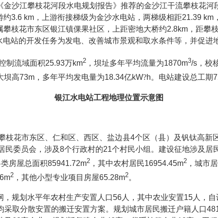
《金沙江攀枝花河段水电规划报告》推荐的金沙江干流攀枝花河
游约
3.6 km
，上游衔接梯级为金沙水电站，两梯级相距
21.39 km
属攀枝花市东区银江镇倮果社区，上距密地大桥约
2.8km
，距攀
水电站的开发任务为发电、改善城市景观和取水条件等，并促进
2
3
控制流域面积
25.93
万
km
，坝址多年平均流量为
1870m
/s
，校
大坝高
73m
，多年平均发电量为
18.34
亿
kW
?
h
。电站建设总工期
7
银江水电站工程地理位置示意图
攀枝花市东区、仁和区、西区、盐边县
4
个区（县）及钒钛高新
居民委员会，涉及
8
个行政村的
21
个村民小组。建设征地涉及居
2
2
各类房屋总面积
85941.72m
，其中农村居民
16954.45m
，城市居
2
2
96m
，其他小型专业项目房屋
65.28m
。
纲，规划水平年
农村
生产安置人口
56
人，其中农业安置
15
人
，
自
均采取分散安置的搬迁安置方案。规划城市居民搬迁户籍人口
48