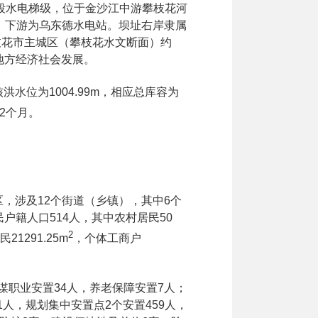
段水电梯级，位于金沙江中游攀枝花河
，下游为乌东德水电站。坝址右岸隶属
枝花市主城区（攀枝花水文断面）约
地方经济社会发展。
核洪水位为
1004.99m
，相应总库容为
2
个月。
区，涉及
12
个街道（乡镇），其中
6
个
民户籍人口
514
人，其中农村居民
50
2
民
21291.25m
，个体工商户
谋职业安置
34
人，养老保障安置
7
人；
1
人，规划集中安置点
2
个安置
459
人，