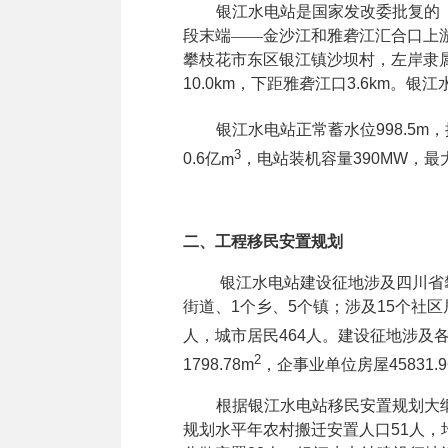
银江水电站是国家发改委批复的
段末端——金沙江和雅砻江汇合口上
攀枝花市东区银江镇沙坝村，左岸隶
10.0km
，下距雅砻江口
3.6km
。银江
银江水电站正常蓄水位
998.5m
，
3
0.6
亿
m
，电站装机容量
390MW
，最
二、工程移民安置规划
银江水电站建设征地涉及四川省
街道、
1
个乡、
5
个镇；涉及
15
个社区
人，城市居民
464
人。建设征地涉及
2
1798.78m
，企事业单位房屋
45831.
根据
银江水电站
移民安置规划大
规划水平年农村搬迁安置人口
51
人，