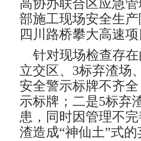
高协办联合区应急管
部施工现场安全生产
四川路桥攀大高速项
针对
现场检查存在
立交区、
3
标弃渣场
安全警示标牌不齐全
示标牌
；
二是5
标弃
患，同时因管理不完
渣造成
“
神仙土
”
式的