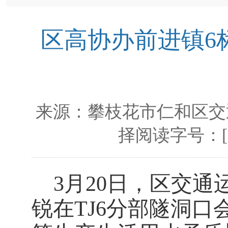
区高协办前进镇6
来源：
攀枝花市仁和区交
择阅读字号：
3
月
20
日，区交通
锐在
TJ6
分部隧洞口