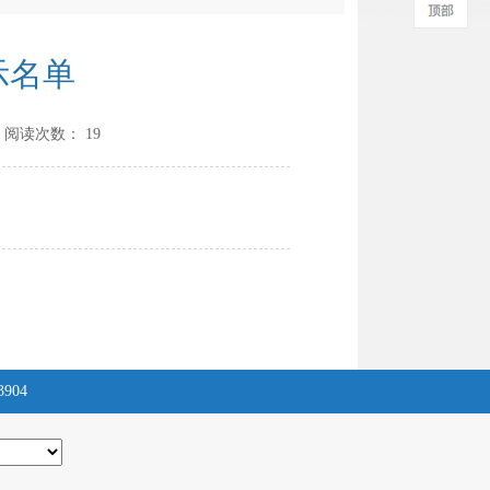
示名单
 阅读次数：
19
3904