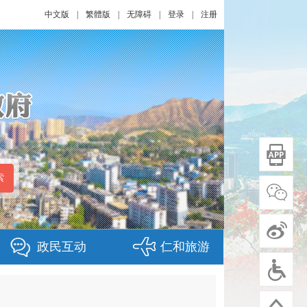
中文版
|
繁體版
|
无障碍
|
登录
|
注册
政民互动
仁和旅游