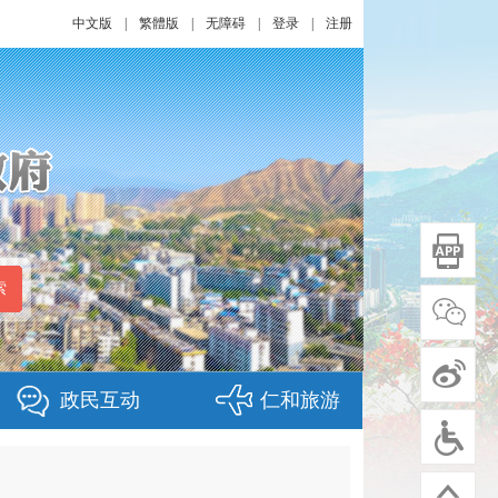
中文版
|
繁體版
|
无障碍
|
登录
|
注册
政民互动
仁和旅游