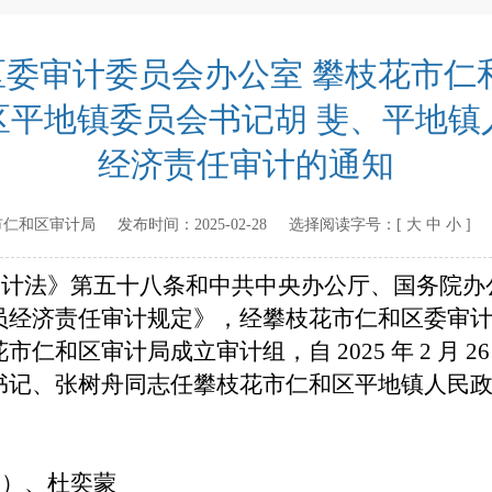
委审计委员会办公室 攀枝花市仁
区平地镇委员会书记胡 斐、平地镇
经济责任审计的通知
市仁和区审计局
发布时间：
2025-02-28
选择阅读字号：[
大
中
小
]
计法》第五十八条和中共中央
办公厅、国务院办
员经济责任审计规定》，经攀枝花市仁和区委
审
花市仁和区审计局成立审计组，自
2025
年
2
月
2
书记、张树舟
同志任攀枝花市仁和区平地镇人民
）、杜奕蒙