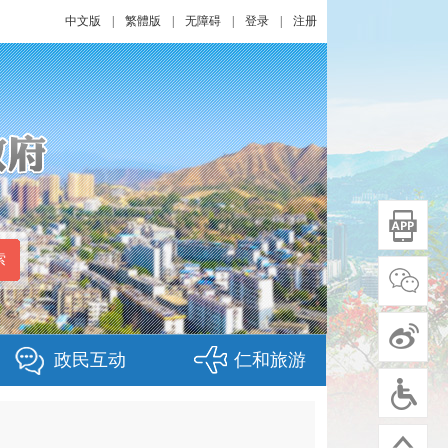
中文版
|
繁體版
|
无障碍
|
登录
|
注册
政民互动
仁和旅游