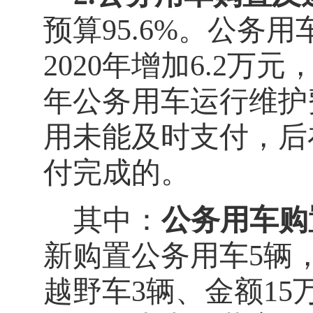
预算
95.6
%
。
公务用
2020
年
增加
6.2
万元
年公务用车运行维护
用未能及时支付，后
付完成的
。
其中：
公务用车购
新购置公务用车
5
辆
越野车
3
辆、金额
15