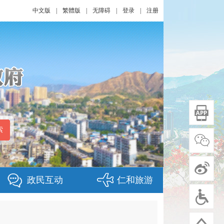
中文版
|
繁體版
|
无障碍
|
登录
|
注册
政民互动
仁和旅游