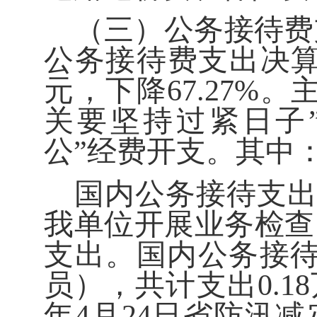
（三）公务接待费
公务接待费支出决
元，下降
67.27
%
。
关要坚持过紧日子
公”经费开支。
其中
国内公务接待支
我单位开展业务检查
支出
。国内公务接
员），共计支出
0.18
年
4
月
24
日省防汛减