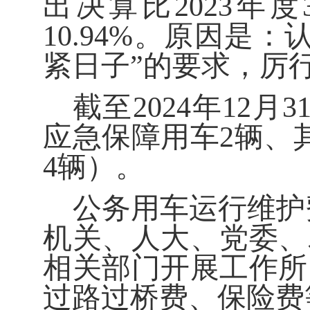
出决算比
2023
年度
10.94%
。原因是：
紧日子”的要求，厉
截至
2024
年
12
月
3
应急保障用车
2
辆、
4
辆）
。
公务用车运行维护
机关、人大、党委、
相关部门开展
工作
所
过路过桥费、保险费