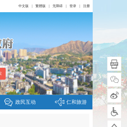
中文版
|
繁體版
|
无障碍
|
登录
|
注册
政民互动
仁和旅游