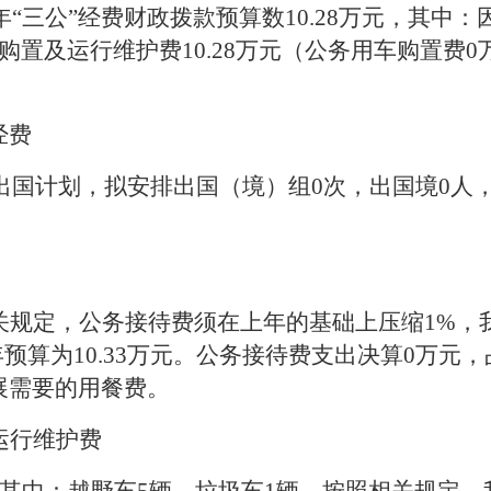
年
“
三公
”
经费财政拨款预算数
10.28
万元
，其中：
购置及运行维护费
10.28
万元（公务用车购置费
0
经费
出国计划，拟安排出国（境）组
0
次，出国境
0
人
关规定，公务接待费须在上年的基础上压缩
1%
，
年预算为
10.33
万元。
公
务接待费支出决算
0
万元，
展需要的用餐费。
运行维护费