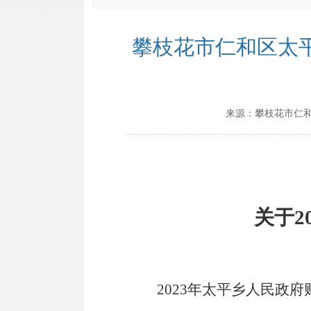
攀枝花市仁和区太平
来源：
攀枝花市仁
关于
2
202
3
年太平乡人民政府