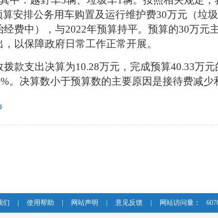
其中：越野车
5
辆、垃圾车
1
辆。按照相关规定，
预算安排公务用车购置及运行维护费
30
万元
（垃圾
治经费中）
，
与
202
2
年预算持平。
预算的
30
万元
出，
以保障政府日常工作正常开展。
政拨款支出决算为
10.28
万元，完成预算
40.33
万元
5%
。
决算数小于预算数的主要原因是
接待费减少
s
我们
|
使用帮助
|
网站声明
|
意见反馈
|
网站访问量：
607