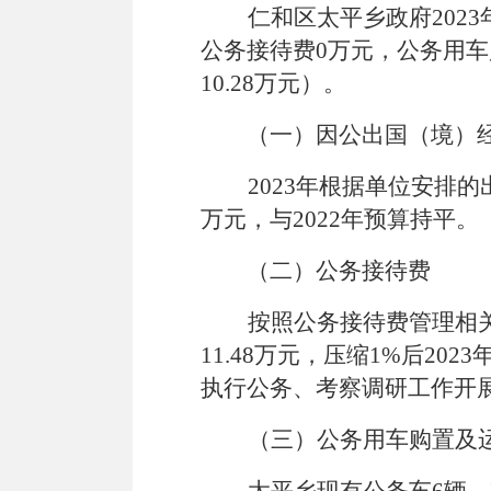
仁和区太平乡政府
202
3
公务接待费
0
万元，公务用车
10.28
万元）。
（一）因公出国（境）
202
3
年根据单位安排的
万元，
与
20
22
年预算持平。
（二）公务接待费
按照公务接待费管理相
11.48
万元，压缩
1%
后
202
3
执行公务、考察调研
工作开
（三）公务用车购置及