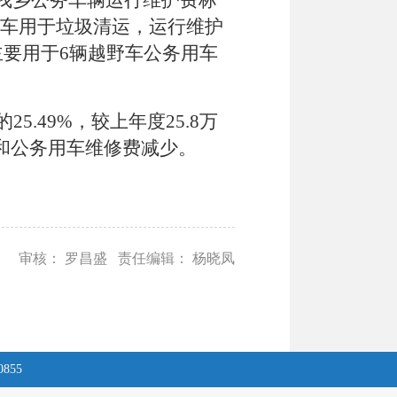
我乡公务车辆运行维护费标
车用于垃圾清运，运行维护
主要用于
6
辆越野车公务用车
的
25.49
%
，
较上年度
25.8
万
和公务用车维修费减少
。
审核： 罗昌盛 责任编辑： 杨晓凤
0855