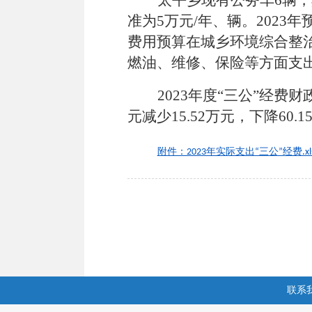
太平乡现有公务车
6
辆，
准为
5
万元
/
年、辆。
202
3
年
费用预算在城乡环境综合整
燃油、维修、保险等方面支
2023
年
度
“
三公
”
经费财
元
减少
15.52
万元，下降
60.1
附件：2023年实际支出“三公”经费.xl
联系