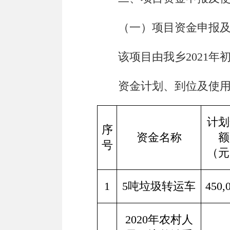
（一）项目资金申报
该项目由我
乡
2021
资金计划、到位及使
计划
序
资金名称
额
号
（元
1
5
吨垃圾转运车
450,
2020
年农村人