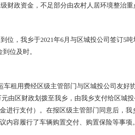
区级财政资金，不足部分由农村人居环境整治重
初到位，我
乡
于2021年6月与区城投公司签订5吨
金到位及时。
运车租用费经区
级主管部门
与区城投公司友好协
5万元由区财政划拨至我
乡
，由我
乡
支付给区城投
金进行支付）
。
在报区
级主管部门
同意后，我
议内容履行了车辆购置交付、购置保险等事项