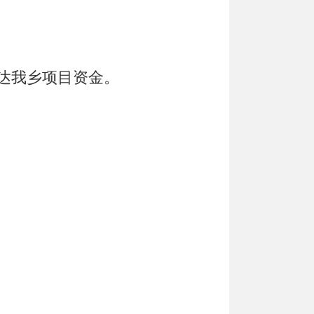
达我
乡
项目资金。