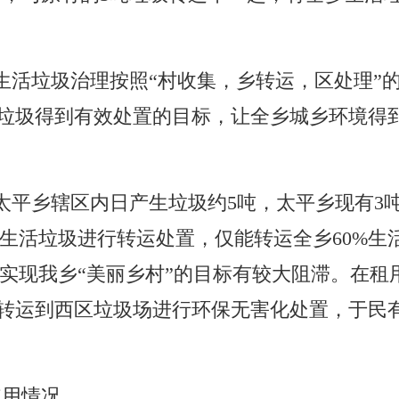
生活垃圾治理按照“村收集，
乡
转运，区处理”
活垃圾得到有效处置的目标，
让
全
乡
城乡环境得
太平乡
辖区
内
日产生垃圾约
5
吨，
太平乡
现有3
生活垃圾进行转运处置，仅能转运全
乡60
%生
实现我
乡
“美丽乡村”的目标有较大阻滞。在租
圾转运到西区垃圾场进行环保无害化处置，于民
使用情况