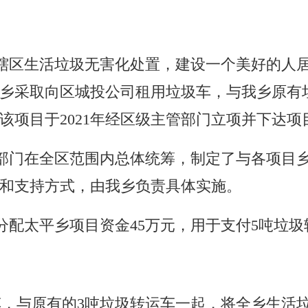
。
辖区生活垃圾无害化处置，
建设一个美好的人
乡
采取向区城投公司租用垃圾车，与我
乡
原有
该项目于2021年经区
级主管部门
立项并下达项
部门
在全区范围内总体统筹，制定了与各项目
和支持方式，由我
乡
负责具体实施。
分配
太平乡
项目资金45万元，用于支付5吨垃圾
。
车，与原有的3吨垃圾转运车一起，将全
乡
生活