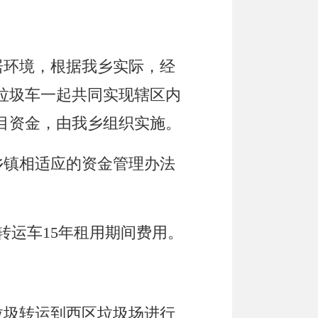
居环境，
根据我
乡
实际
，
经
垃圾车一起共同实现
辖区内
目资金，由我
乡
组织实施。
乡镇相适应的资金管理办法
转运车15年租用期间费用。
垃圾转运到西区垃圾场进行