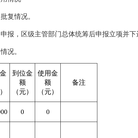
及批复情况。
年初申报，区
级主管部门
总体统筹后申报立项并下
用情况。
金
到位金
使用金
额
额
备注
）
（元）
（元）
000
0
0