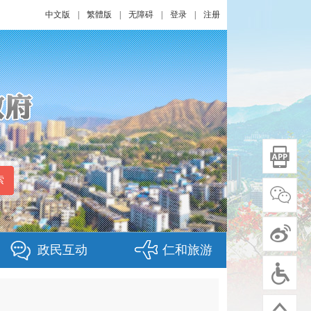
中文版
|
繁體版
|
无障碍
|
登录
|
注册
政民互动
仁和旅游