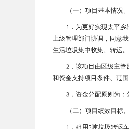
（一）项目基本情况
1．为更好实现
太平乡
上级管理部门
协调，
同意
我
生活垃圾
集中收集、
转运。
2
．该项目由区
级主管
和资金支持项目条件、范围
3
．资金分配原则为：
（二）项目绩效目标
1．租用5吨垃圾转运