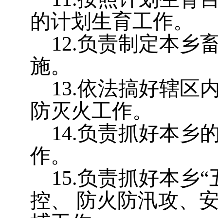
的计划生育工作。
12
.
负责制定本
乡
施。
13
.
依法搞好辖区
防灭火
工作。
14
.
负责抓好本
乡
作。
15.负责抓好本乡
“
控
、
防火防汛攻
、