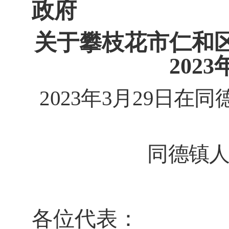
政府
关于
攀枝花市仁和
202
3
2023
年
3
月
29
日在同
同德镇
各位代表：