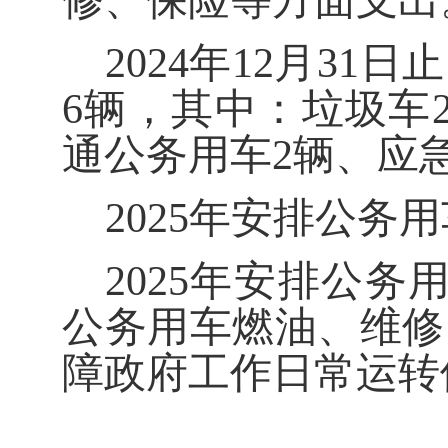
修、保险等方面支出
202
4
年
12
月
31
日止
6
辆
，
其中：
垃圾车
通公务用车
2
辆
、应
202
5
年安排公务用
202
5
年安排公务
公务用车燃油、维修
障政府工作日常运转