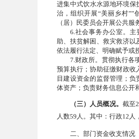
进集中式饮水水源地环境保
治，组织开展
“
美丽乡村
”
”
（居）民委员会开展公共服
6.
社会事务办公室。主
助、扶
贫解困、救灾救济以
依法履行法定、明确赋予或
7.
财政所。贯彻执行各
预算执行；协助征缴财政收
目建设资金的监督管理；负
体资产；负责财务信息公开
（三）人员概况。
截至
人数
59
人。其中：行政
12
人
二、部门资金收支情况