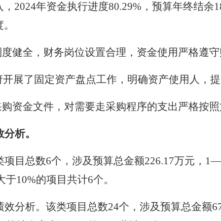
入，
2024
年资金执行进度
80.29%
，
预算年终结余
1
度
。
制度健全，财务岗位设置合理，资金使用严格遵守
府开展了固定资产盘点工作，明确资产使用人，提
采购资金文件，对需要走采购程序的支出严格按照
效分析。
类项目总数
6
个，涉及预算总金额
226.17
万元，
1
—
大于
10%
的项目共计
6
个。
绩效分析。
该类项目总数
24
个，涉及预算总金额
6