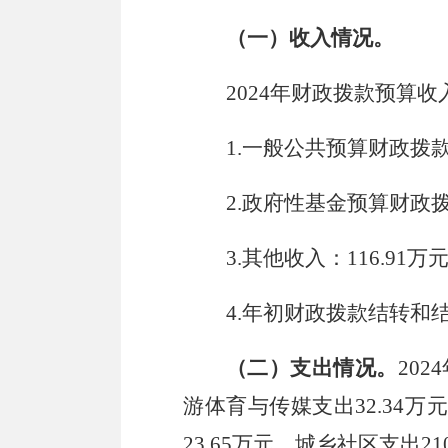
（一）收入情况。
202
4
年财政拨款预算收
1.
一般公共预算财政拨
2.
政府性基金预算财政
3.
其他收入
：
116.91
万
4
.
年初财政拨款结转和
（二）支出情况。
202
4
游体育与传媒支出
32.34
万元
23.65
万元，城乡社区支出
21