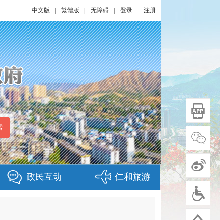
中文版
|
繁體版
|
无障碍
|
登录
|
注册
政民互动
仁和旅游