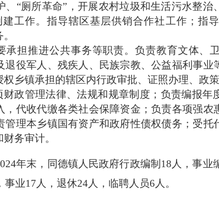
护、“
厕所革命
”
，开展农村垃圾和生活污水整治
创建工作。指导辖区基层供销合作社工作；指导
务
。
要承担推进公共事务等职责。负责教育文体、
及退役军人、残疾人、民族宗教、公益福利事业
授权乡镇承担的辖区内行政审批、证照办理、政
项财政管理法律、法规和规章制度；负责编报年
入，代收代缴各类社会保障资金；负责各项强农
责管理本乡镇国有资产和政府性债权债务；受托
和财务审计。
202
4
年末，
同德镇人民政府
行政编制
18
人，事业
，事业
17
人，退休
24
人，临聘人员
6
人
。