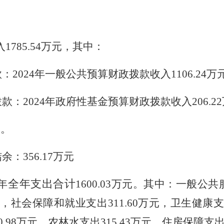
入
1785.54
万元，其中：
款：
202
4
年一般公共预算财政拨款收入
1106.24
万
拨款：
20
2
4
年政府性基金预算财政拨款收入
206.22
元。
结余：
356.17
万元
全年支出
合计
年
1600.03
万元
。
其中：一般公共
，社会保障和就业支出
311.60
万元，卫生健康
0.98
万元，农林水支出
315.43
万元，住房保障支