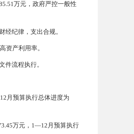
85.51
万元，政府
严控一般性
财经纪律，支出合规。
高资产利用率。
文件流程执行。
1
2
月预算执行总体进度为
73.45
万元，
1
—
1
2
月预算执行