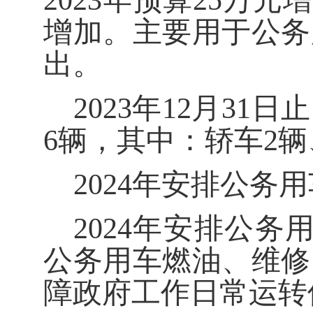
202
3
年预算
25
万元
增
增加
。主要用于公务
出。
202
3
年
12
月
31
日止
6
辆
，
其中：轿车
2
辆
202
4
年安排公务用
202
4
年安排公务
公务用车燃油、维修
障政府工作日常运转