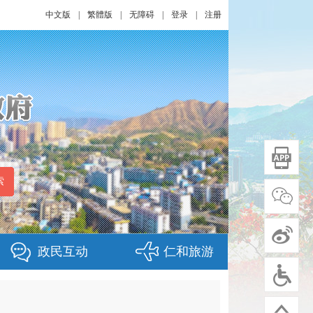
中文版
|
繁體版
|
无障碍
|
登录
|
注册
政民互动
仁和旅游