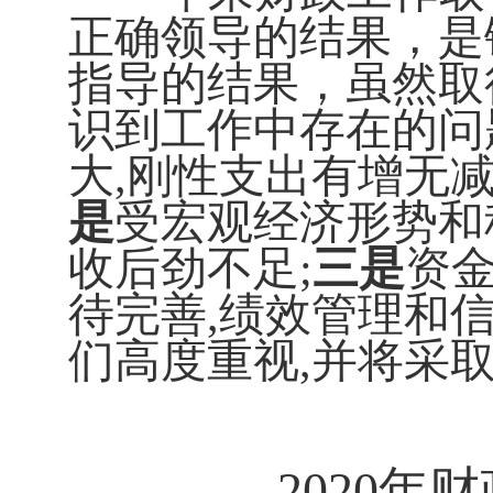
正确领导的结果，是
指导的结果，虽然取
识到工作中存在的问
大,
刚性支出有增无
是
受宏观经济形势和
收后劲不足
;
三是
资
待完善,
绩效管理和
们高度重视
,
并将采
2020
年财