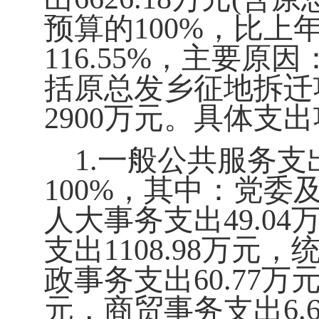
预算的100%
，比上
116.55
%
，主要原因
括原总发乡征地拆迁
2900
万元。具体支出
1.
一般公共服务支
100%
，其中：党委
人大事务支出
49.04
支出
1108.98
万元，
政事务支出
60.77
万元
元，商贸事务支出
6.