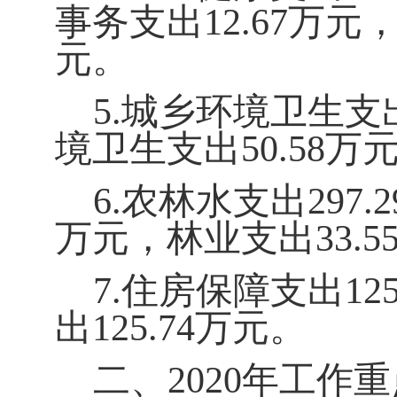
事务支出
12.67
万元
元。
5.
城乡环境卫生支
境卫生支出
50.58
万
6.
农林水支出
297.2
万元，林业支出
33.5
7.
住房保障支出
125
出
125.74
万元。
二、2020
年工作重