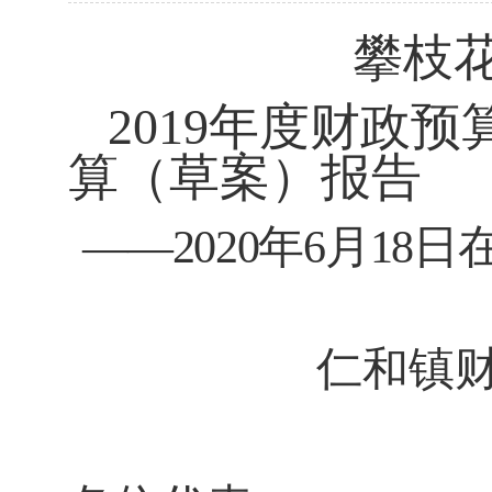
攀枝
2019
年度财政预
算（草案）报告
——2020
年
6
月
18
日
仁和镇