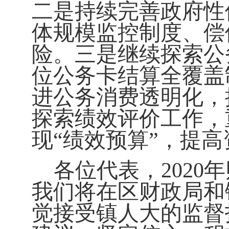
二是持续完善政府性
体规模监控制度、偿
险。三是继续探索公
位公务卡结算全覆盖
进公务消费透明化，
探索绩效评价工作，
现“
绩效预算
”
，提高
各位代表，2020
年
我们将在区财政局和
觉接受镇人大的监督