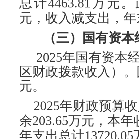
总计
4463.81
万元。
元，收入减支出，年
（三）
国有资本
2025
年国有资本
区
财政拨款
收入）
。
元。
202
5
年
财政预算
收
余
203.65
万元，本年
年支出总计
13720.05