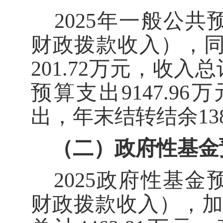
202
5
年一般公共
财政拨款
收入），
201.72
万元，收入总
预算支出
9147.96
万
出，
年末结转结余
13
（二）
政府性基金
202
5
政府性基金
财政拨款
收入）
，