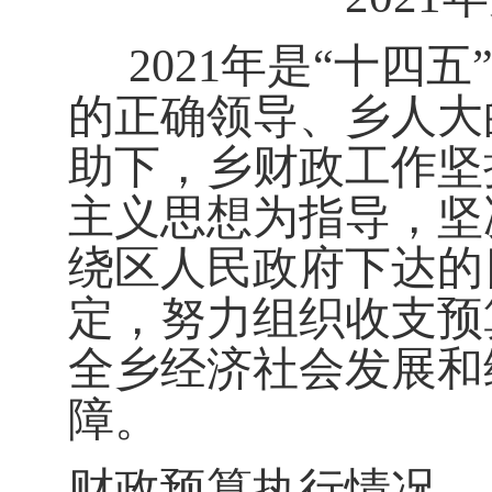
202
1
年是
“
十
四
五
的正确领导
、乡人大
助
下，乡财政
工作
坚
主义思想为指导，坚
绕区
人民
政府下达的
定
，
努力组织收支预
全乡经济社会发展和
障。
财政预算执行情况