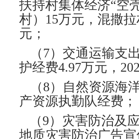
扶持村集体经济“空
村）
15
万元，
混撒拉
元；
（
7
）交通运输支
护经费
4.97
万元，
20
（
8
）
自然资源海
产
资源执勤队经费；
（
9
）
灾害防治及
地质灾害防治广告宣