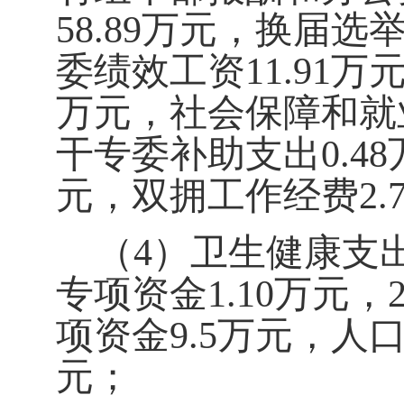
58.89
万元，换届选
委绩效工资
11.91
万
万元，社会保障和就
干专委补助支出
0.48
元
，双拥工作经费
2.
（
4
）卫生健康支
专项资金
1.10
万元，2
项资金
9.5
万元，人
元；