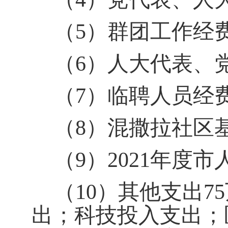
（
5
）群团工作经费
（
6
）人大代表、
（
7
）临聘人员经
（
8
）混撒拉社区
（
9
）
2021
年度市
（
10
）其他支出
75
出；科技投入支出；