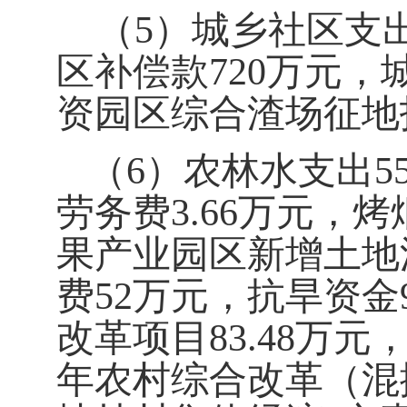
（
5
）城乡社区支
区补偿款
720
万元，
资园区综合渣场征地
（
6
）农林水支出
5
劳务费
3.66
万元，
烤
果产业园区新增土地
费
52
万元，
抗旱资金
改革项目
83.48
万元
年农村综合改革（混