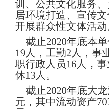
训、公共文化服务、
居环境打造、宣传文
开展群众性文体活动
截止
20
20
年底本单
19
人，工勤
2
人，事
职行政人员
16
人，事
休
1
3
人。
截止
20
20
年底大龙
元，其中流动资产
70