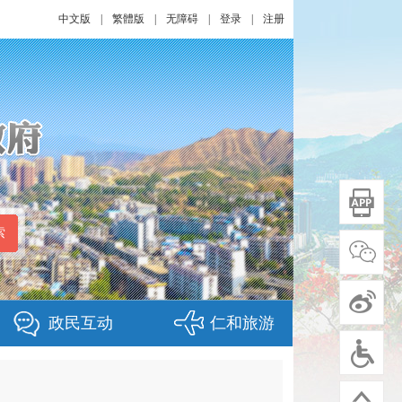
中文版
|
繁體版
|
无障碍
|
登录
|
注册
政民互动
仁和旅游