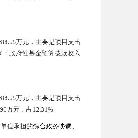
少
88.65
万元，主要是项目支出
%
；政府性基金预算拨款收入
少
88.65
万元，主要是项目支出
.90
万元
，占
12.31
%
。
本单位承担的
综合政务协调、