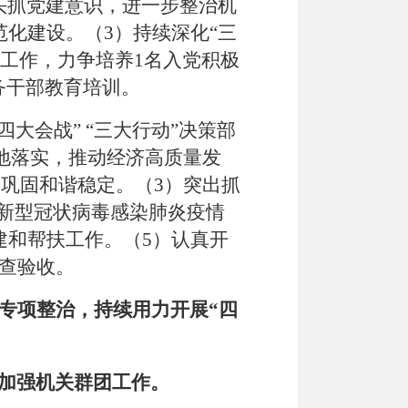
头抓党建意识，进一步整治机
范化建设。（
3
）持续深化
“
三
工作，力争培养
1
名入党积极
务干部教育培训。
四大会战
” “
三大行动
”
决策部
地落实，推动经济高质量发
，巩固和谐稳定。（
3
）突出抓
新型冠状病毒感染肺炎疫情
建和帮扶工作。（
5
）认真开
查验收。
专项整治，持续用力开展
“
四
，加强机关群团工作。