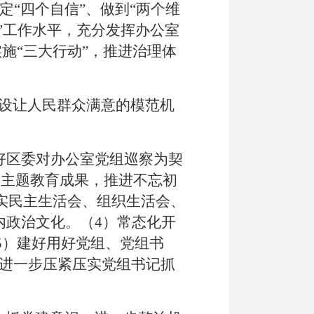
定
“
四个自信
”
、做到
“
两个维
”
工作水平，充分发挥办公室
实施
“
三大行动
”
，推进治理体
设让人民群众满意的模范机
好区委对办公室党组巡察为契
展主题教育成果，推进不忘初
实民主生活会、组织生活会、
内政治文化。（
4
）常态化开
5
）建好用好党组、党组书
进一步压紧压实党组书记抓