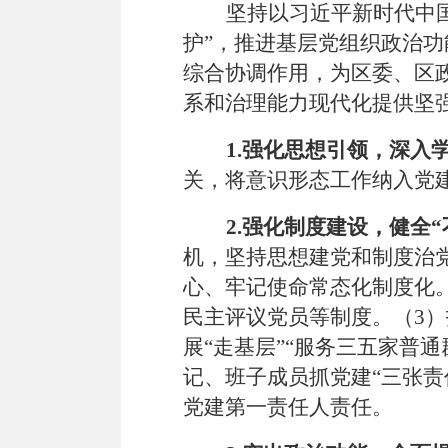
坚持以习近平新时代中
护
”
，推进基层党组织政治功
综合协调作用，为区委、区
系和治理能力现代化提供坚
1
.强化思想引领，深入
关，将意识形态工作纳入党
2
.强化制度建设，健全
“
机，坚持思想建党和制度治
心、牢记使命常态化制度化
民主评议党员等制度。（
3
）
展
“
走基层
”“
服务三五家普通
记、班子成员抓党建
“
三张责
党建第一责任人责任。