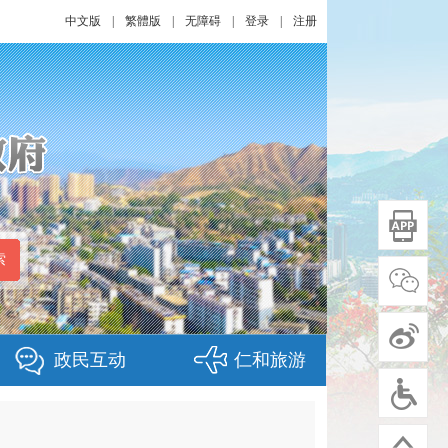
中文版
|
繁體版
|
无障碍
|
登录
|
注册
政民互动
仁和旅游