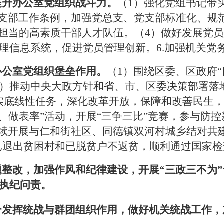
提升办公室党组织战斗力。
（1
）强化党组书记带
支部工作条例，加强党总支、党支部标准化、规
担当的高素质干部人才队伍。（
4
）做好发展党员
理信息系统，促进党员管理创新。
6.
加强机关党
办公室党组织堡垒作用。
（1
）围绕区委、区政府
“
）推动中央大政方针和省、市、区委决策部署落
实底线性任务，深化改革开放，保障和改善民生
、做表率
”
活动，开展
“
三争三比
”
竞赛，参与防控
续开展与仁和街社区、同德镇双河村城乡结对共
已退出贫困村和已脱贫户不返贫，顺利通过国家检
题整改，加强作风和纪律建设，开展
“
三政三不为
”
执纪问责。
分发挥统战与群团组织作用，做好机关统战工作