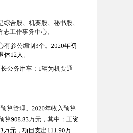
是综合股、机要股、秘书股、
方志工作事务中心。
心有参公编制
3
个。
2020
年初
退休
12
人。
区长公务用车；
1
辆为机要通
算管理。2020
年收入预算
预算
908.83
万元，其中：
工资
83
万元，项目支出
111.90
万