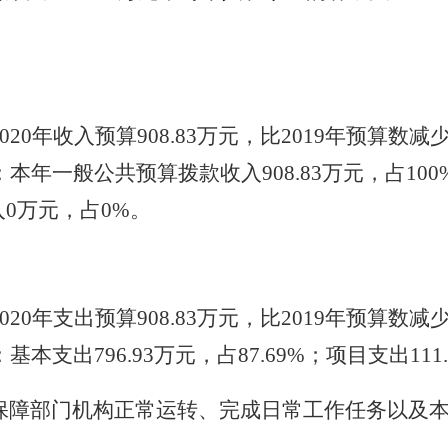
020
年收入预算
908.83
万元
，
比
2019
年预算数减
：
本年
一般公共预算拨款收入
908.83
万元
，占
100
入
0
万元
，占
0
%
。
020
年支出预算
908.83
万元
，
比
2019
年预算数减
：基本支出
796.93
万元
，占
87.69
%
；项目支出
111
保障部门机构正常运转、完成日常工作任务以及