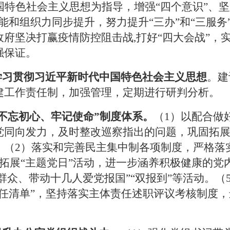
国特色社会主义思想为指导，增强“
四个意识
”
、坚
能和组织力同步提升，努力提升
“
三办
”
和
“
三服务
政府坚决打赢疫情防控阻击战
,
打好
“
四大会战
”
，
强保证。
学习贯彻习近平新时代中国特色社会主义思想
。建
建工作责任制，加强管理，定期进行研判分析。
不忘初心、牢记使命
”
制度体系。
（1
）以配合做
党同向发力，及时整改巡察指出的问题，巩固拓
。（
2
）落实和完善民主集中制各项制度，严格落
拓展
“
主题党日
”
活动，进一步涵养积极健康的党
群众、带动十几人爱党报国
”“
双报到
”
等活动。（
任清单
”
，坚持落实主体责任述职评议考核制度，