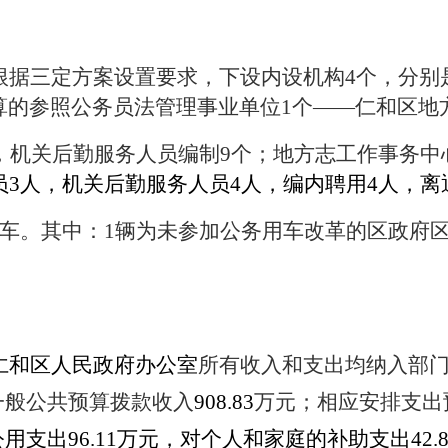
根据三定方案设置要求，下设内设机构4
个，分别
算的参照公务员法管理事业单位
1
个
——
仁和区地
，机关后勤服务人员编制
9
个；地方志工作事务中
员
3
人，机关后勤服务人员
4
人，编内聘用
4
人，离
车。其中：
1
辆为未参加公务用车改革的区政府
仁和区人民政府办公室
所有收入和支出均纳入部门预
一般公共预算拨款收入
908.83
万元
；
相应安排支出
公用支出
96.11
万元，对个人和家庭的补助支出
42.