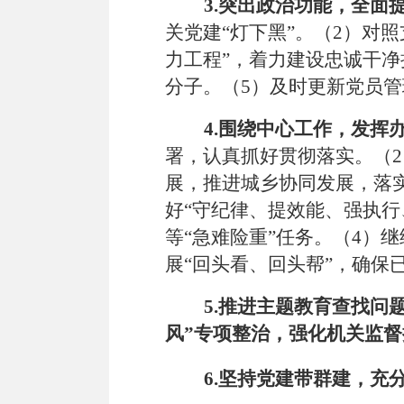
3
.突出政治功能，全面
关党建
“
灯下黑
”
。（
2
）对照
力工程
”
，着力建设忠诚干净
分子。（
5
）及时更新党员管
4
.围绕中心工作，发挥
署，认真抓好贯彻落实。（
2
展，推进城乡协同发展，落
好
“
守纪律、提效能、强执行
等
“
急难险重
”
任务。（
4
）继
展
“
回头看、回头帮
”
，确保
5
.推进主题教育查找问
风
”
专项整治，强化机关监督
6
.坚持党建带群建，充