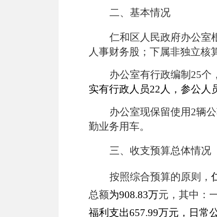
二、基本情况
仁和区人民政府办公室
人事财务股；下属非独立核
办公室有行政编制25
个
实有行政人员
22
人，参公人
办公室现保留使用2
辆公
勤业务用车。
三、收支预算总体情况
按照综合预算的原则，
总额
为
908.83
万
元，其中：
福利支出
657.99
万元，日常