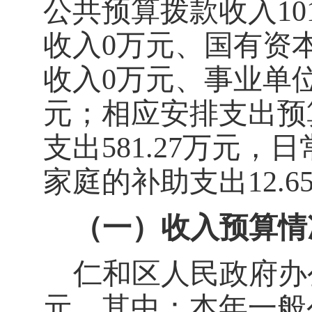
公共预算拨款收入
10
收入
0
万元
、国有资
收入
0
万元
、事业单
元
；
相应安排支出预
支出
581.27
万元，日
家庭的补助支出
12.6
（一）收入预算情
仁和区人民政府办
元
，其中：
本年
一般