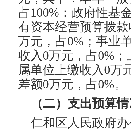
占
100
%
；政府性基
有资本经营预算拨款
万元
，
占
0
%
；
事业
收入
0
万元
，
占
0
%
；
属
单位
上缴
收入
0
万
差额
0
万元，
占
0
%
。
（二）支出预算情
仁和区人民政府办