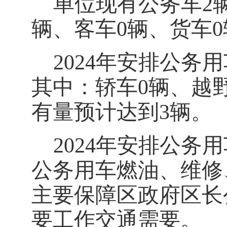
单位现有公务车
2
辆、客车
0
辆、货车
0
202
4
年安排公务用
其中：轿车
0
辆、越
有量预计达到
3
辆。
202
4
年安排公务用
公务用车燃油、维修
主要保障
区政府区长
要工作交通需要
。