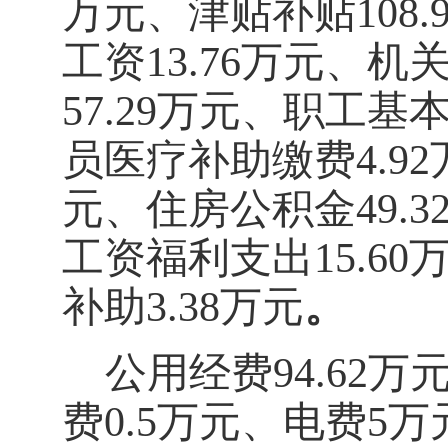
万元
、津贴补贴
108.
工资
13.76
万元、机
57.29
万元、职工基
员医疗补助缴费
4.92
元、住房公积金
49.3
工资福利支出
15.60
补助
3.38
万元
。
公用经费
94.62
万
费
0.5
万元、电费
5
万