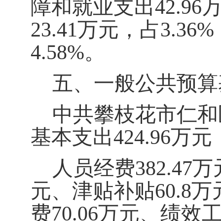
障和就业支出
42.96
23.41
万元，占3
.36
%
4.58
%
。
五、一般公共预算
中共攀枝花市仁和区
基本支出
4
24.96
万元
人员经费
382.47
万
元、津贴补贴
60.8
万
费
70.06
万元、绩效