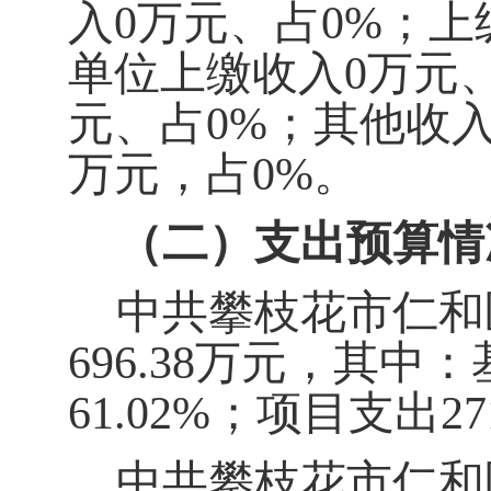
入
0
万元、占
0%
；上
单位上缴收入
0
万元
元、占
0%
；其他收
万元，占
0%
。
（二）支出预算情
中共攀枝花市仁和区
696.38
万元，其中：
6
1.02
%
；项目支出
27
中共攀枝花市仁和