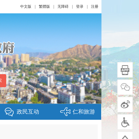
中文版
|
繁體版
|
无障碍
|
登录
|
注册
政民互动
仁和旅游