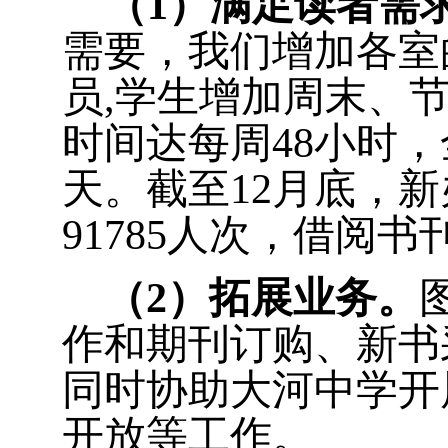
（
1
）满足读者需
需要，
我们增加各室
员
,
学生增加周末、
时间达每周
48
小时，
天。截至
12
月底，新
91785
人次，借阅书
（
2
）拓展业务。
作和期刊订购、新书
同时协助大河中学开
开放等工作。