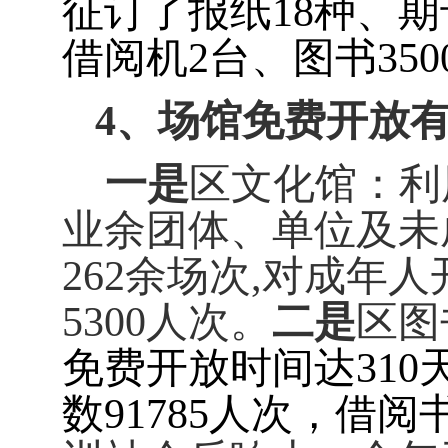
征订了报纸
18
种、期
借阅机
2
台、图书
350
4
、场馆免费开放
一是
区文化馆：利
业余团体、单位及未
262
余场次
,
对成年人
5300
人次。
二是
区图
免费开放时间达
310
数
91785
人次，借阅