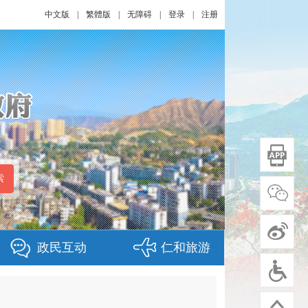
中文版
|
繁體版
|
无障碍
|
登录
|
注册
政民互动
仁和旅游